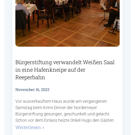
Bürgerstiftung verwandelt Weißen Saal
in eine Hafenkneipe auf der
Reeperbahn
November 16, 2023
Vor ausverkauftem Haus wurde am vergangenen
Samstag beim Krimi-Dinner der Norderneyer
Bürgerstiftung gesungen, geschunkelt und gelacht.
Schon vor dem Einlass heizte Onkel Hugo den Gästen
Weiterlesen »