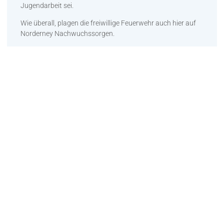
Jugendarbeit sei.
Wie überall, plagen die freiwillige Feuerwehr auch hier auf
Norderney Nachwuchssorgen.
Gerade auf einer Insel, die ohne Berufsfeuerwehr
auskommen muss und in brenzligen Situationen auf sich
allein gestellt ist, ist es besonders wichtig, dass
ausreichend aktive Mitglieder für die Vielzahl der Einsätze
bereitstehen.
Deshalb kommt der Jugendarbeit auch hier bei uns eine
besondere Bedeutung zu.
Die Anschaffung der Puppe resultierte aus den von der
Bürgerstiftung im Vorjahr organisierten „Erste- Hilfe-
Kursen“ an der Kooperativen Gesamtschule (KGS).
Auch in der Grundschule wurden erstmalig und natürlich
altersgerecht die Schülerinnen und Schüler in die „Erste
Hilfe“ eingewiesen.
„Dadurch kam die Idee auf, die Feuerwehr und hier