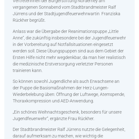
Vertreterinnen der Bürgerstiftung Norderney am
vergangenen Sonnabend vom Stadtbrandmeister Ralf
Jürrens und der Stadtjugendfeuerwehrwartin Franziska
Rückher begrüßt.
Anlass war die Übergabe der Reanimationspuppe „Little
Anne“, die zukünftig insbesondere bei der Jugendfeuerwehr
in der Vorbereitung auf Notfallsituationen eingesetzt
werden soll. Diese Übungspuppen sind aus dem Gebiet der
Ersten Hilfe nicht mehr wegdenkbar, da man hier realistisch
die medizinische Erstversorgung verletzter Personen
trainieren kann.
So können sowohl Jugendliche als auch Erwachsene an
der Puppe die Basismaßnahmen der Herz-Lungen-
Wiederbelebung üben: Öffnung der Luftwege, Atemspende,
Thoraxkompression und AED-Anwendung.
„Ein schönes Weihnachtsgeschenk, besonders für unsere
Jugendfeuerwehr“, ergänzte Frau Rückher.
Der Stadtbrandmeister Ralf Jürrens nutzte die Gelegenheit,
darauf aufmerksam zu machen, wie wichtig die