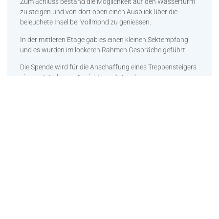
Zum Schluss bestand die Möglichkeit auf den Wasserturm
zu steigen und von dort oben einen Ausblick über die
beleuchete Insel bei Vollmond zu geniessen.
In der mittleren Etage gab es einen kleinen Sektempfang
und es wurden im lockeren Rahmen Gespräche geführt.
Die Spende wird für die Anschaffung eines Treppensteigers
eingesetzt, der zur Ansicht bereitstand.
Danke an die Mitarbeiter der Stadtwerke, die beim
Herrichten der Räumlichkeiten geholfen haben.
Es war ein besonderer und harmonischer Abend, der
nächsten Jahr wiederholt werden soll.
Zurück
Weiter
Ferngläser für die Kinder zur Vogelbeobachtung
Stiftermahl 2018