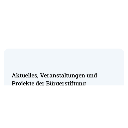
Aktuelles, Veranstaltungen und
Projekte der Bürgerstiftung
Norderney
Gegründet wurde die Bürgerstiftung von engagierten
Bürgern und Bürgerinnen der schönen Nordseeinsel
Norderney im Juli 2003. Als gemeinnützige Stiftung
versteht sich die Bürgerstiftung als Teil der Bürgerschaft –